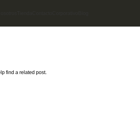
osotros
Tienda
Contacto
Corporativo
Blog
p find a related post.