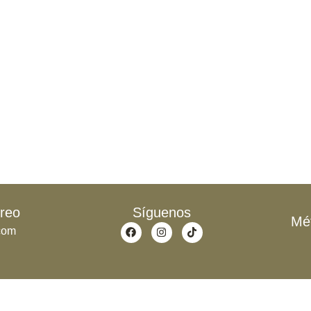
reo
Síguenos
Mé
com