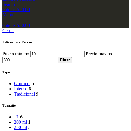
Search
0
items
S/
0.00
Menu
0
items
S/
0.00
Cerrar
Filtrar por Precio
Precio mínimo
Precio máximo
Filtrar
Tipo
Gourmet
6
Intenso
6
Tradicional
9
Tamaño
1L
6
200 ml
1
250 ml
3