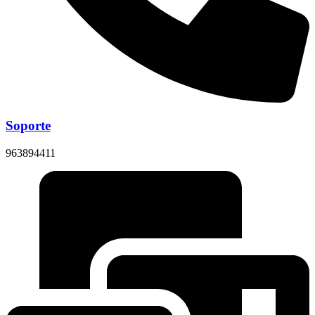
Soporte
963894411