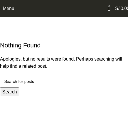
0
Menu
S/
0.0
Tag Archives: Table
Inicio
Nothing Found
Apologies, but no results were found. Perhaps searching will
help find a related post.
Search