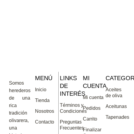
MENÚ
LINKS
MI
CATEGOR
Somos
DE
CUENTA
Inicio
Aceites
herederos
INTERÉS
de oliva
Mi cuenta
de una
Tienda
Términos y
rica
Aceitunas
Pedidos
Nosotros
Condiciones
tradición
Tapenades
Carrito
olivarera,
Contacto
Preguntas
una
Frecuentes
Finalizar