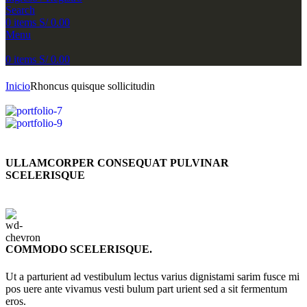
Search
0
items
S/
0.00
Menu
0
items
S/
0.00
Inicio
Rhoncus quisque sollicitudin
ULLAMCORPER CONSEQUAT PULVINAR
SCELERISQUE
COMMODO SCELERISQUE.
Ut a parturient ad vestibulum lectus varius dignistami sarim fusce mi
pos uere ante vivamus vesti bulum part urient sed a sit fermentum
eros.