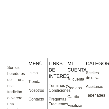
MENÚ
LINKS
MI
CATEGOR
Somos
DE
CUENTA
Inicio
Aceites
herederos
INTERÉS
de oliva
Mi cuenta
de una
Tienda
Términos y
rica
Aceitunas
Pedidos
Nosotros
Condiciones
tradición
Tapenades
Carrito
olivarera,
Contacto
Preguntas
una
Frecuentes
Finalizar