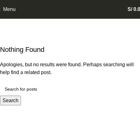
Menu
S/
0.
Inspiration
Inicio
Archive by Category "Inspiration"
Nothing Found
Apologies, but no results were found. Perhaps searching will
help find a related post.
Search