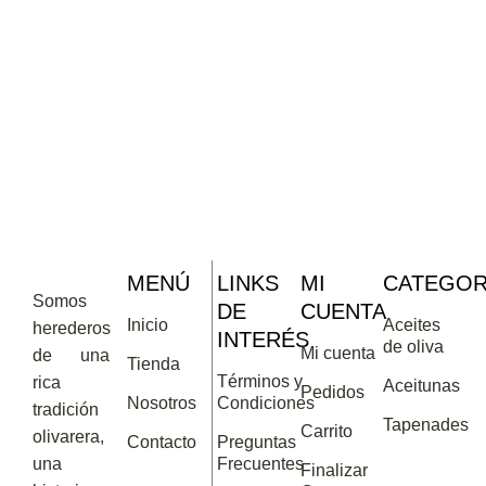
MENÚ
LINKS
MI
CATEGOR
Somos
DE
CUENTA
Inicio
Aceites
herederos
INTERÉS
de oliva
Mi cuenta
de una
Tienda
Términos y
rica
Aceitunas
Pedidos
Nosotros
Condiciones
tradición
Tapenades
Carrito
olivarera,
Contacto
Preguntas
una
Frecuentes
Finalizar